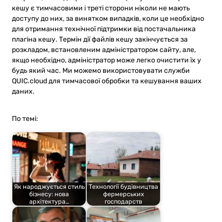
кешу є тимчасовими і треті сторони ніколи не мають
доступу до них, за винятком випадків, коли це необхідно
для отримання технічної підтримки від постачальника
плагіна кешу. Термін дії файлів кешу закінчується за
розкладом, встановленим адміністратором сайту, але,
якщо необхідно, адміністратор може легко очистити їх у
будь який час. Ми можемо використовувати служби
QUIC.cloud для тимчасової обробки та кешування ваших
даних.
По темі:
Як народжується стиль
Технології будівництва
бізнесу: нова
фермерських
архітектура…
господарств