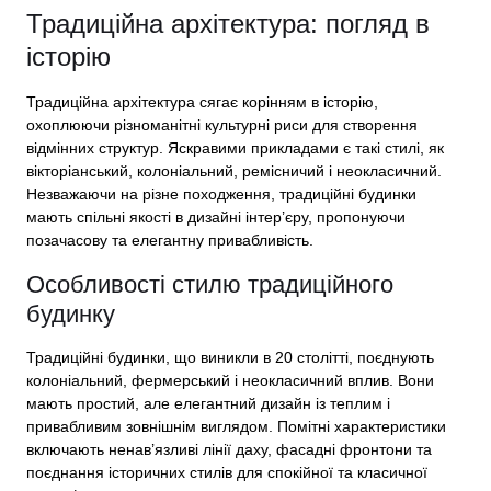
Традиційна архітектура: погляд в
історію
Традиційна архітектура сягає корінням в історію,
охоплюючи різноманітні культурні риси для створення
відмінних структур. Яскравими прикладами є такі стилі, як
вікторіанський, колоніальний, ремісничий і неокласичний.
Незважаючи на різне походження, традиційні будинки
мають спільні якості в дизайні інтер’єру, пропонуючи
позачасову та елегантну привабливість.
Особливості стилю традиційного
будинку
Традиційні будинки, що виникли в 20 столітті, поєднують
колоніальний, фермерський і неокласичний вплив. Вони
мають простий, але елегантний дизайн із теплим і
привабливим зовнішнім виглядом. Помітні характеристики
включають ненав’язливі лінії даху, фасадні фронтони та
поєднання історичних стилів для спокійної та класичної