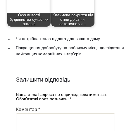
Особливості
Килимове покриття від
будівництва сучасних
стіни до стіни:
ангарів
естетичне чи…
←
Чи потрібна тепла підлога для вашого дому
→
Покращення добробуту на робочому місці: дослідження
найкращих комерційних інтер’єрів
Залишити відповідь
Ваша e-mail адреса не оприлюднюватиметься.
Обов’язкові поля позначені
*
Коментар
*