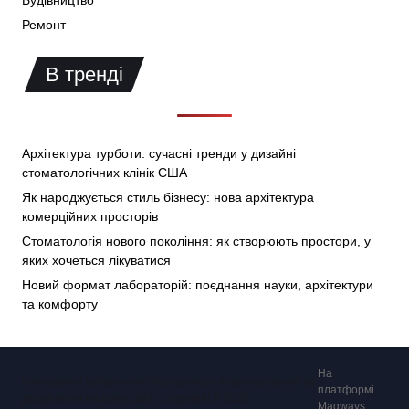
Будівництво
Ремонт
В тренді
Архітектура турботи: сучасні тренди у дизайні
стоматологічних клінік США
Як народжується стиль бізнесу: нова архітектура
комерційних просторів
Стоматологія нового покоління: як створюють простори, у
яких хочеться лікуватися
Новий формат лабораторій: поєднання науки, архітектури
та комфорту
На
Копіювання заборонено без прямого гіперпосилання на
платформі
джерело на нашому сайті. Copyright © 2026.
Magways